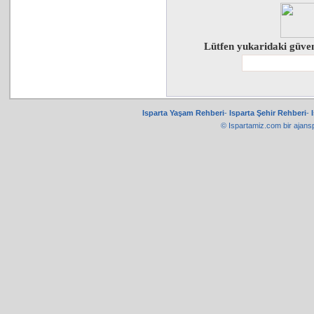
Lütfen yukaridaki güven
Isparta Yaşam Rehberi
-
Isparta Şehir Rehberi
-
© Ispartamiz.com bir
ajans