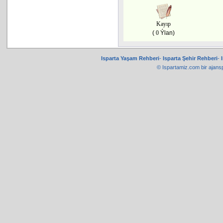
Kayıp
(
0
Ýlan)
Isparta Yaşam Rehberi
-
Isparta Şehir Rehberi
-
© Ispartamiz.com bir
ajans