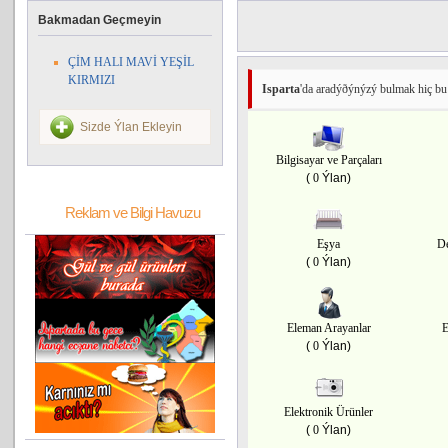
Bakmadan Geçmeyin
ÇİM HALI MAVİ YEŞİL
KIRMIZI
Isparta
'da aradýðýnýzý bulmak hiç bu
Sizde Ýlan Ekleyin
Bilgisayar ve Parçaları
(
0
Ýlan)
Reklam ve Bilgi Havuzu
Eşya
De
(
0
Ýlan)
Eleman Arayanlar
E
(
0
Ýlan)
Elektronik Ürünler
(
0
Ýlan)