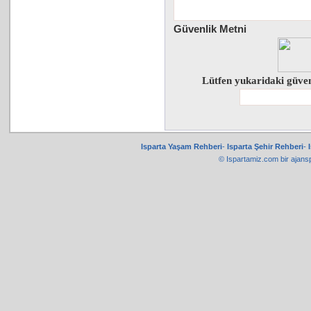
Güvenlik Metni
Lütfen yukaridaki güven
Isparta Yaşam Rehberi
-
Isparta Şehir Rehberi
-
© Ispartamiz.com bir
ajans