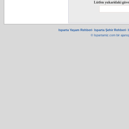
Lütfen yukaridaki güve
Isparta Yaşam Rehberi
-
Isparta Şehir Rehberi
-
© Ispartamiz.com bir
ajans