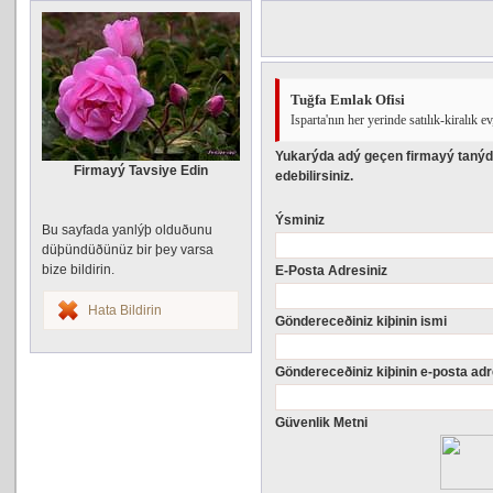
Tuğfa Emlak Ofisi
Isparta'nın her yerinde satılık-kiralık ev
Yukarýda adý geçen firmayý tanýd
Firmayý Tavsiye Edin
edebilirsiniz.
Ýsminiz
Bu sayfada yanlýþ olduðunu
düþündüðünüz bir þey varsa
bize bildirin.
E-Posta Adresiniz
Hata Bildirin
Göndereceðiniz kiþinin ismi
Göndereceðiniz kiþinin e-posta adr
Güvenlik Metni