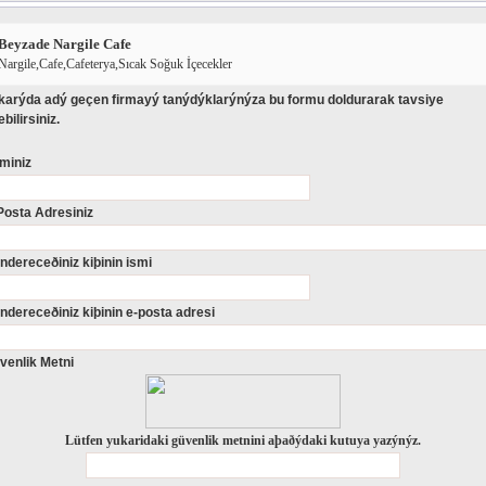
Beyzade Nargile Cafe
Nargile,Cafe,Cafeterya,Sıcak Soğuk İçecekler
karýda adý geçen firmayý tanýdýklarýnýza bu formu doldurarak tavsiye
bilirsiniz.
miniz
Posta Adresiniz
ndereceðiniz kiþinin ismi
ndereceðiniz kiþinin e-posta adresi
venlik Metni
Lütfen yukaridaki güvenlik metnini aþaðýdaki kutuya yazýnýz.