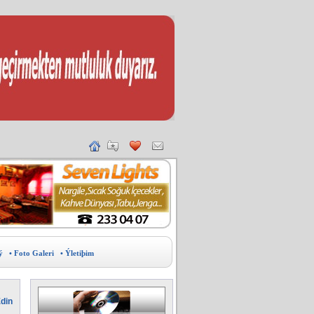
ý
• Foto Galeri
• Ýletiþim
din