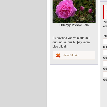
Yu
Firmayý Tavsiye Edin
ede
Ýs
Bu sayfada yanlýþ olduðunu
düþündüðünüz bir þey varsa
bize bildirin.
E-
Hata Bildirin
Gö
Gö
Gü