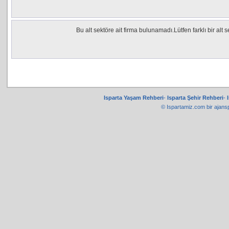
Bu alt sektöre ait firma bulunamadı.Lütfen farklı bir alt
Isparta Yaşam Rehberi
-
Isparta Şehir Rehberi
-
© Ispartamiz.com bir
ajans