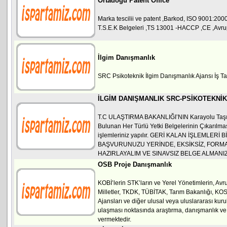
Ortadoğu Patent Office
Marka tescilii ve patent ,Barkod, ISO 9001:200
T.S.E.K Belgeleri ,TS 13001 -HACCP ,CE ,Avrupa
İlgim Danışmanlık
SRC Psikoteknik İlgim Danışmanlık Ajansı İş 
İLGİM DANIŞMANLIK SRC-PSİKOTEKNİK
T.C ULAŞTIRMA BAKANLIĞI’NIN Karayolu Ta
Bulunan Her Türlü Yetki Belgelerinin Çıkarılmas
işlemleriniz yapılır. GERİ KALAN İŞLEMLERİ 
BAŞVURUNUZU YERİNDE, EKSİKSİZ, FORM
HAZIRLAYALIM VE SINAVSIZ BELGE ALMANI
OSB Proje Danışmanlık
KOBİ’lerin STK’ların ve Yerel Yönetimlerin, Avru
Milletler, TKDK, TÜBİTAK, Tarım Bakanlığı, K
Ajansları ve diğer ulusal veya uluslararası kuru
ulaşması noktasında araştırma, danışmanlık ve
vermektedir.