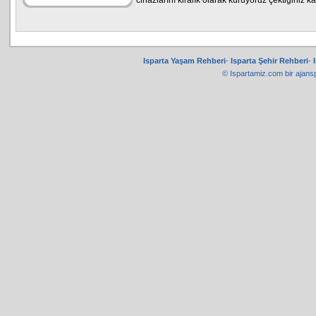
cihazlarını kiralık olarak kuruyoruz çektiğiniz 
Isparta Yaşam Rehberi
-
Isparta Şehir Rehberi
-
© Ispartamiz.com bir
ajans