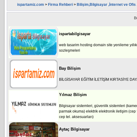
ispartamiz.com
>
Firma Rehberi
>
Bilişim,Bilgisayar ,İnternet ve Ofis
B
ispartabilgisayar
web tasarim hosting domain site yenileme yıllık
sozleşmeleri
Bay Bilişim
BİLGİSAYAR EĞİTİM İLETİŞİM KIRTASİYE DA
Yılmaz Bilişim
Bilgisayar sistemleri, güvenlik sistemleri (ka
parmak okuma) elektrik elektronik iletişim (cep 
cep tel. aksesuarları)
Aytaç Bilgisayar