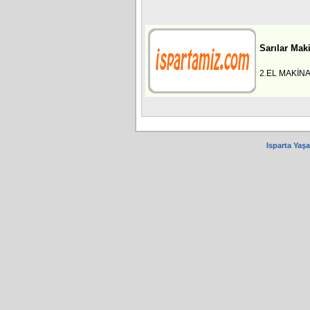
Sarılar Mak
2.EL MAKİNAL
Isparta Yaş