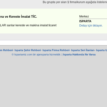
Bu grupta yer alan
1
firma/kurum aşağıda listelenm
ina ve Kereste İmalat TİC.
Merkez
ISPARTA
AR sarılar kereste ve makina imalat ticaret
Detay için tıklayın.
am Rehberi
-
Isparta Şehir Rehberi
-
Isparta Firma Rehberi
-
Isparta Seri İlanları
-
Isparta 
© Ispartamiz.com bir
ajansparta
hizmetidir. |
Isparta Hakkında Ne Varsa