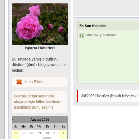
En Son Haberler
Haber akışını durdur.
Isparta Haberleri
Bu sayfada yanlış olduğunu
düşündüğünüz bir şey varsa bize
bildirin.
Hata Bildirin
8/6/2026 Haberleri (Kayıtlı haber yok. 
Geçmiş tarihli haberlere
ulaşmak için lütfen takvimden
istediğiniz günü seçiniz.
<
August 2026
>
Su
Mo
Tu
We
Th
Fr
Sa
26
27
28
29
30
31
1