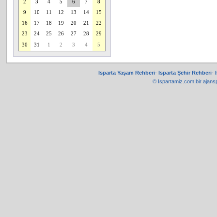
2
3
4
5
6
7
8
9
10
11
12
13
14
15
16
17
18
19
20
21
22
23
24
25
26
27
28
29
30
31
1
2
3
4
5
Isparta Yaşam Rehberi
-
Isparta Şehir Rehberi
-
© Ispartamiz.com bir
ajans