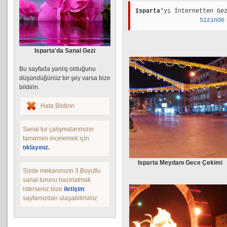
Isparta'
yı İnternetten Ge
Sizinde
Isparta'da Sanal Gezi
Bu sayfada yanlış olduğunu
düşündüğünüz bir şey varsa bize
bildirin.
Hata Bildirin
Sanal tur çalışmalarımızın
tamamını incelemek için
tıklayınız.
Isparta Meydanı Gece Çekimi
Sizde mekanınızın 3 Boyutlu
sanal turunu hazırlatmak
isterseniz bize
iletişim
sayfamızdan ulaşabilirsiniz