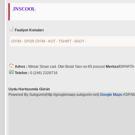
JNSCOOL
Faaliyet Konuları
GİYİM - SPOR GİYİM - KOT - TSHIRT - BADY -
Adres :
Mimar Sinan cad. Otel Bolat Yanı no:65 jnscool
Merkez/
ISPARTA
Telefon :
0 (246) 2328716
Uydu Haritasında Görün
Powered By Subgurim(http://googlemaps.subgurim.net).
Google Maps
ASP.N