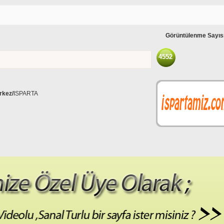
Görüntülenme Sayıs
4552
rkez/
ISPARTA