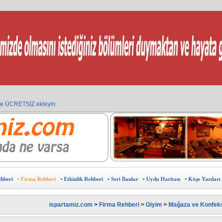
ine ÜCRETSİZ ekleyin.
?
 ?
burada.
u haritası
eklam verebilir ,sponsor olabilirsiniz.
in doğru adres
avantajlardan yararlanın.
sunuz?
arın.
Kıbrıs Pazarı
ehberi
• Firma Rehberi
• Etkinlik Rehberi
• Seri İlanlar
• Uydu Haritası
• Köşe Yazıları
ispartamiz.com
>
Firma Rehberi
>
Giyim
>
Mağaza ve Konfek