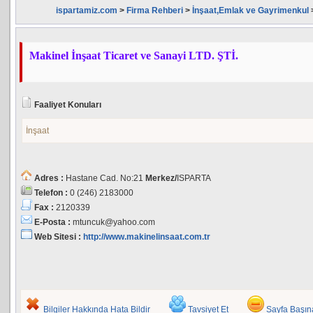
ispartamiz.com
>
Firma Rehberi
>
İnşaat,Emlak ve Gayrimenkul
Makinel İnşaat Ticaret ve Sanayi LTD. ŞTİ.
Faaliyet Konuları
İnşaat
Adres :
Hastane Cad. No:21
Merkez/
ISPARTA
Telefon :
0 (246) 2183000
Fax :
2120339
E-Posta :
mtuncuk@yahoo.com
Web Sitesi :
http://www.makinelinsaat.com.tr
Bilgiler Hakkında Hata Bildir
Tavsiyet Et
Sayfa Başı