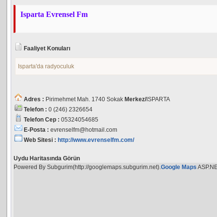
Isparta Evrensel Fm
Faaliyet Konuları
Isparta'da radyoculuk
Adres :
Pirimehmet Mah. 1740 Sokak
Merkez/
ISPARTA
Telefon :
0 (246) 2326654
Telefon Cep :
05324054685
E-Posta :
evrenselfm@hotmail.com
Web Sitesi :
http://www.evrenselfm.com/
Uydu Haritasında Görün
Powered By Subgurim(http://googlemaps.subgurim.net).
Google Maps
ASP.N