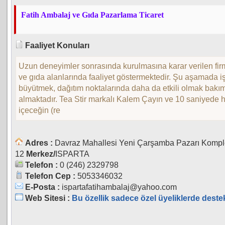
Fatih Ambalaj ve Gıda Pazarlama Ticaret
Faaliyet Konuları
Uzun deneyimler sonrasında kurulmasına karar verilen fi
ve gıda alanlarında faaliyet göstermektedir. Şu aşamada i
büyütmek, dağıtım noktalarında daha da etkili olmak bakım
almaktadır. Tea Stir markalı Kalem Çayın ve 10 saniyede h
içeceğin (re
Adres :
Davraz Mahallesi Yeni Çarşamba Pazarı Kompl
12
Merkez/
ISPARTA
Telefon :
0 (246) 2329798
Telefon Cep :
5053346032
E-Posta :
ispartafatihambalaj@yahoo.com
Web Sitesi :
Bu özellik sadece özel üyeliklerde deste