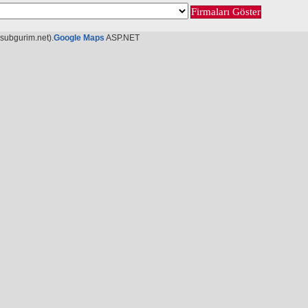
subgurim.net).
Google Maps
ASP.NET