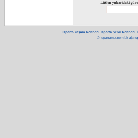
Lütfen yukaridaki güve
Isparta Yaşam Rehberi
-
Isparta Şehir Rehberi
-
© Ispartamiz.com bir
ajans