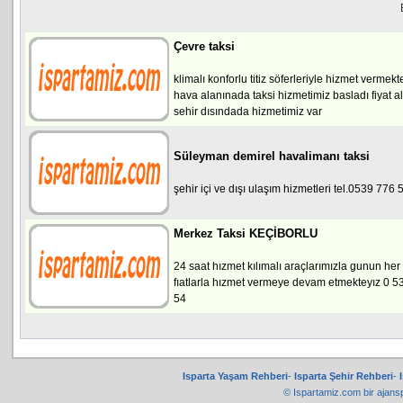
Çevre taksi
klimalı konforlu titiz söferleriyle hizmet vermek
hava alanınada taksi hizmetimiz basladı fiyat a
sehir dısındada hizmetimiz var
Süleyman demirel havalimanı taksi
şehir içi ve dışı ulaşım hizmetleri tel.0539 776
Merkez Taksi KEÇİBORLU
24 saat hızmet kılımalı araçlarımızla gunun he
fıatlarla hızmet vermeye devam etmekteyız 0 5
54
Isparta Yaşam Rehberi
-
Isparta Şehir Rehberi
-
© Ispartamiz.com bir
ajans