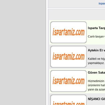
ispa
Isparta Tavş
Canlı tavşan 
Aytekin Et v
Kaliteli ve h
yapmaktayız.
Güven Saka
Hizmetimizin 
ürünlerini ha
yarın da azami
NİŞANCI G