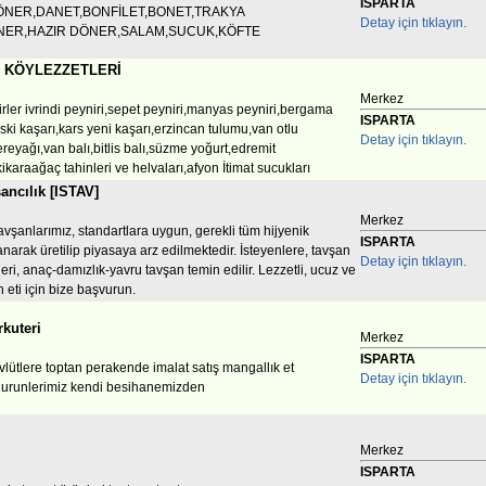
ISPARTA
NER,DANET,BONFİLET,BONET,TRAKYA
Detay için tıklayın.
ÖNER,HAZIR DÖNER,SALAM,SUCUK,KÖFTE
 KÖYLEZZETLERİ
Merkez
rler ivrindi peyniri,sepet peyniri,manyas peyniri,bergama
ISPARTA
ski kaşarı,kars yeni kaşarı,erzincan tulumu,van otlu
Detay için tıklayın.
ereyağı,van balı,bitlis balı,süzme yoğurt,edremit
kikaraağaç tahinleri ve helvaları,afyon İtimat sucukları
ancılık [ISTAV]
Merkez
avşanlarımız, standartlara uygun, gerekli tüm hijyenik
ISPARTA
anarak üretilip piyasaya arz edilmektedir. İsteyenlere, tavşan
Detay için tıklayın.
ğeri, anaç-damızlık-yavru tavşan temin edilir. Lezzetli, ucuz ve
n eti için bize başvurun.
rkuteri
Merkez
ISPARTA
lütlere toptan perakende imalat satış mangallık et
Detay için tıklayın.
e urunlerimiz kendi besihanemizden
Merkez
ISPARTA