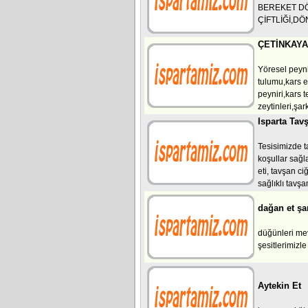
BEREKET DÖ
ÇİFTLİĞİ,D
ÇETİNKAYA
Yöresel peyni
tulumu,kars e
peyniri,kars t
zeytinleri,şar
Isparta Tavş
Tesisimizde t
koşullar sağl
eti, tavşan ci
sağlıklı tavşa
dağan et şa
düğünleri mev
şesitlerimizl
Aytekin Et