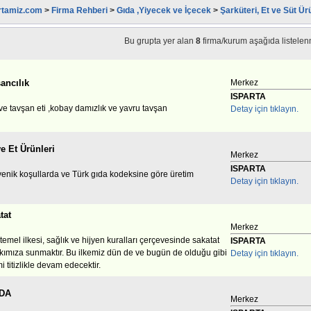
rtamiz.com
>
Firma Rehberi
>
Gıda ,Yiyecek ve İçecek
>
Şarküteri, Et ve Süt Ür
Bu grupta yer alan
8
firma/kurum aşağıda listelenm
ancılık
Merkez
ISPARTA
ve tavşan eti ,kobay damızlık ve yavru tavşan
Detay için tıklayın.
e Et Ürünleri
Merkez
ISPARTA
ijyenik koşullarda ve Türk gıda kodeksine göre üretim
Detay için tıklayın.
tat
Merkez
temel ilkesi, sağlık ve hijyen kuralları çerçevesinde sakatat
ISPARTA
lkımıza sunmaktır. Bu ilkemiz dün de ve bugün de olduğu gibi
Detay için tıklayın.
 titizlikle devam edecektir.
IDA
Merkez