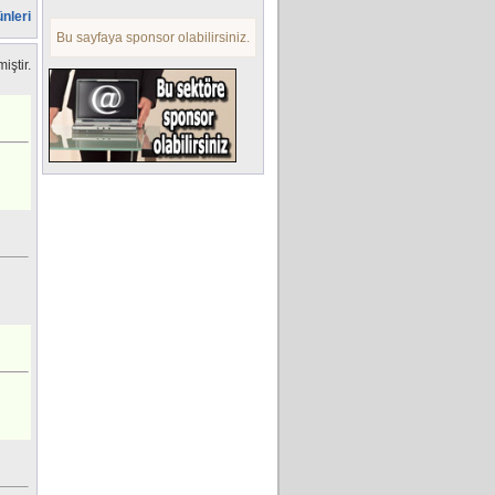
ünleri
Bu sayfaya sponsor olabilirsiniz.
iştir.