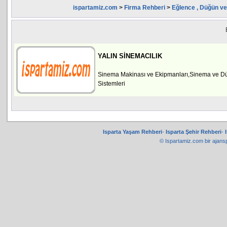
ispartamiz.com
>
Firma Rehberi
>
Eğlence , Düğün ve
YALIN SİNEMACILIK
Sinema Makinası ve Ekipmanları,Sinema ve Dü
Sistemleri
Isparta Yaşam Rehberi
-
Isparta Şehir Rehberi
-
© Ispartamiz.com bir
ajans