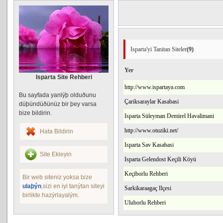
Isparta'yi Tanitan Siteler
(9)
Yer
Isparta Site Rehberi
http://www.ispartaya.com
Bu sayfada yanlýþ olduðunu
Çariksaraylar Kasabasi
düþündüðünüz bir þey varsa
bize bildirin.
Isparta Süleyman Demirel Havalimani
http://www.otuziki.net/
Hata Bildirin
Isparta Sav Kasabasi
Site Ekleyin
Isparta Gelendost Keçili Köyü
Keçiborlu Rehberi
Bir web siteniz yoksa bize
ulaþýn
,sizi en iyi tanýtan siteyi
Sarkikaraagaç Ilçesi
birlikte hazýrlayalým.
Uluborlu Rehberi