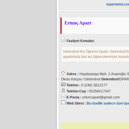
ispartamiz.c
Ertunç Apart
Faaliyet Konuları
Gelendost Kız Öğrenci Apartı, Gelendost 
apartımızla tüm kız öğrencilerimize huzurl
Adres :
Haydarpaşa Mah. 2.Avanoğlu S
Okulu Karşısı / Gelendost
Gelendost/
ISPAR
Telefon :
0 (246) 3812277
Telefon Cep :
05358417547
E-Posta :
ertuncapart@gmail.com
Web Sitesi :
Bu özellik sadece özel üy