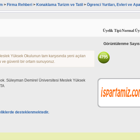
om
>
Firma Rehberi
>
Konaklama Turizm ve Tatil
>
Ögrenci Yurtları, Evleri ve Apa
Üyelik Tipi:Normal Üy
Görüntülenme Sayıs
Meslek Yüksek Okulunun tam karşısında yeni açılan
4795
u ve güvenli bir ortam sunuyoruz.
ok. Süleyman Demirel Üniversitesi Meslek Yüksek
TA
eliklerde desteklenmektedir.