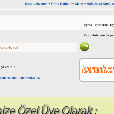
ispartamiz.com
>
Firma Rehberi
>
Giyim
>
Mağaza ve Konfek
Üyelik Tipi:Normal Üy
Görüntülenme Sayıs
5520
tan satış yeri
aç/
ISPARTA
eliklerde desteklenmektedir.