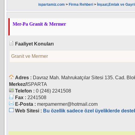
ispartamiz.com
>
Firma Rehberi
>
İnşaat,Emlak ve Gayr
Mer-Pa Granit & Mermer
Faaliyet Konuları
Granit ve Mermer
Adres :
Davraz Mah. Mahrukatçılar Sitesi 135. Cad. Blo
Merkez/
ISPARTA
Telefon :
0 (246) 2241508
Fax :
2241508
E-Posta :
merpamermer@hotmail.com
Web Sitesi :
Bu özellik sadece özel üyeliklerde deste