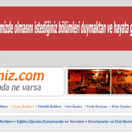
?
in doğru adres
arın.
avantajlardan yararlanın.
sunuz?
burada.
ine ÜCRETSİZ ekleyin.
eklam verebilir ,sponsor olabilirsiniz.
u haritası
 ?
Kıbrıs Pazarı
ehberi
• Firma Rehberi
• Etkinlik Rehberi
• Seri İlanlar
• Uydu Haritası
• Köşe Yazıları
 Rehberi
>
Eğitim,Öğretim,Danışmanlık ve Tercüme
>
Dershaneler ve Etüt Merke