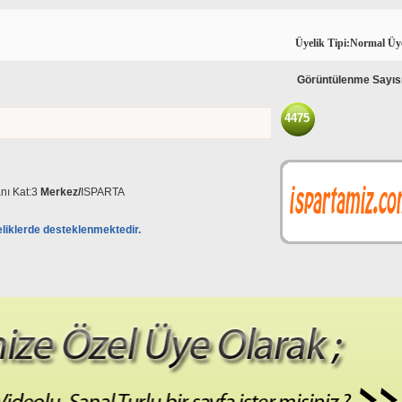
Üyelik Tipi:Normal Üy
Görüntülenme Sayıs
4475
nı Kat:3
Merkez/
ISPARTA
eliklerde desteklenmektedir.