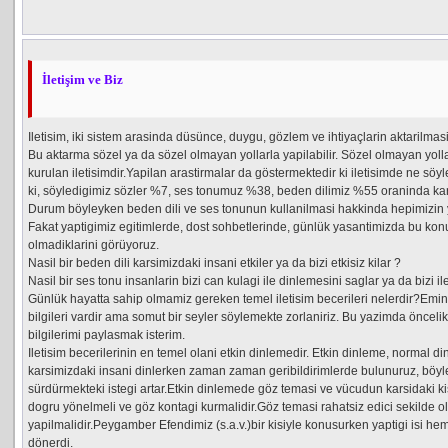
İletişim ve Biz
Iletisim, iki sistem arasinda düsünce, duygu, gözlem ve ihtiyaçlarin aktarilma
Bu aktarma sözel ya da sözel olmayan yollarla yapilabilir. Sözel olmayan yollar 
kurulan iletisimdir.Yapilan arastirmalar da göstermektedir ki iletisimde ne söyl
ki, söyledigimiz sözler %7, ses tonumuz %38, beden dilimiz %55 oraninda kars
Durum böyleyken beden dili ve ses tonunun kullanilmasi hakkinda hepimizin y
Fakat yaptigimiz egitimlerde, dost sohbetlerinde, günlük yasantimizda bu konu
olmadiklarini görüyoruz.
Nasil bir beden dili karsimizdaki insani etkiler ya da bizi etkisiz kilar ?
Nasil bir ses tonu insanlarin bizi can kulagi ile dinlemesini saglar ya da bizi i
Günlük hayatta sahip olmamiz gereken temel iletisim becerileri nelerdir?Emini
bilgileri vardir ama somut bir seyler söylemekte zorlaniriz. Bu yazimda öncelikl
bilgilerimi paylasmak isterim.
Iletisim becerilerinin en temel olani etkin dinlemedir. Etkin dinleme, normal din
karsimizdaki insani dinlerken zaman zaman geribildirimlerde bulunuruz, böylec
sürdürmekteki istegi artar.Etkin dinlemede göz temasi ve vücudun karsidaki k
dogru yönelmeli ve göz kontagi kurmalidir.Göz temasi rahatsiz edici sekilde o
yapilmalidir.Peygamber Efendimiz (s.a.v.)bir kisiyle konusurken yaptigi isi h
dönerdi.