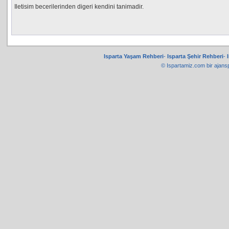
Iletisim becerilerinden digeri kendini tanimadir.
Isparta Yaşam Rehberi
-
Isparta Şehir Rehberi
-
© Ispartamiz.com bir
ajans